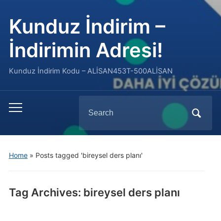
Kunduz İndirim –
İndirimin Adresi!
Kunduz İndirim Kodu – ALİSAN453T-500ALİSAN
Search
Toggle
for:
mobile
menu
Home
»
Posts tagged 'bireysel ders planı'
Tag Archives:
bireysel ders planı