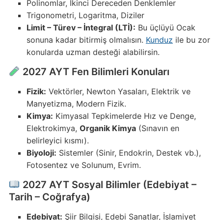
Polinomlar, İkinci Dereceden Denklemler
Trigonometri, Logaritma, Diziler
Limit – Türev – İntegral (LTİ):
Bu üçlüyü Ocak
sonuna kadar bitirmiş olmalısın.
Kunduz
ile bu zor
konularda uzman desteği alabilirsin.
2027 AYT Fen Bilimleri Konuları
Fizik:
Vektörler, Newton Yasaları, Elektrik ve
Manyetizma, Modern Fizik.
Kimya:
Kimyasal Tepkimelerde Hız ve Denge,
Elektrokimya,
Organik Kimya
(Sınavın en
belirleyici kısmı).
Biyoloji:
Sistemler (Sinir, Endokrin, Destek vb.),
Fotosentez ve Solunum, Evrim.
2027 AYT Sosyal Bilimler (Edebiyat –
Tarih – Coğrafya)
Edebiyat:
Şiir Bilgisi, Edebi Sanatlar, İslamiyet