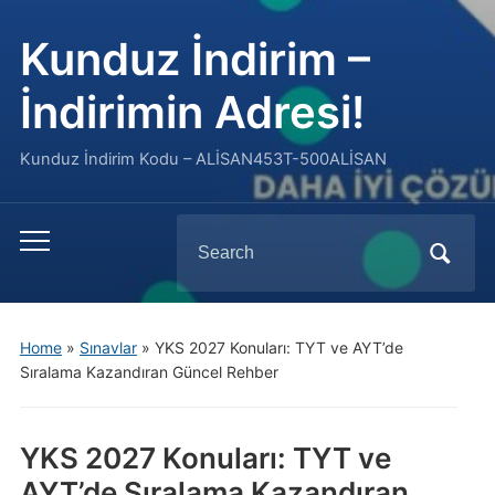
Kunduz İndirim –
İndirimin Adresi!
Kunduz İndirim Kodu – ALİSAN453T-500ALİSAN
Search
Toggle
for:
mobile
menu
Home
»
Sınavlar
»
YKS 2027 Konuları: TYT ve AYT’de
Sıralama Kazandıran Güncel Rehber
YKS 2027 Konuları: TYT ve
AYT’de Sıralama Kazandıran