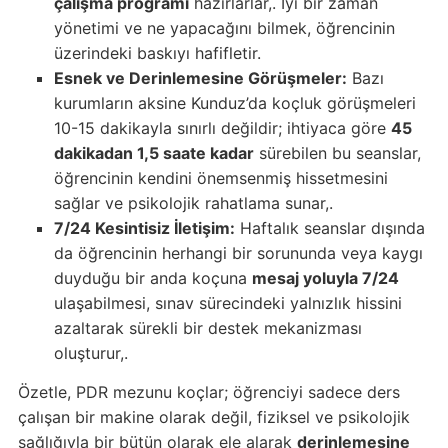
çalışma programı
hazırlarlar,. İyi bir zaman
yönetimi ve ne yapacağını bilmek, öğrencinin
üzerindeki baskıyı hafifletir.
Esnek ve Derinlemesine Görüşmeler:
Bazı
kurumların aksine Kunduz’da koçluk görüşmeleri
10-15 dakikayla sınırlı değildir; ihtiyaca göre
45
dakikadan 1,5 saate kadar
sürebilen bu seanslar,
öğrencinin kendini önemsenmiş hissetmesini
sağlar ve psikolojik rahatlama sunar,.
7/24 Kesintisiz İletişim:
Haftalık seanslar dışında
da öğrencinin herhangi bir sorununda veya kaygı
duyduğu bir anda koçuna
mesaj yoluyla 7/24
ulaşabilmesi, sınav sürecindeki yalnızlık hissini
azaltarak sürekli bir destek mekanizması
oluşturur,.
Özetle, PDR mezunu koçlar; öğrenciyi sadece ders
çalışan bir makine olarak değil, fiziksel ve psikolojik
sağlığıyla bir bütün olarak ele alarak
derinlemesine