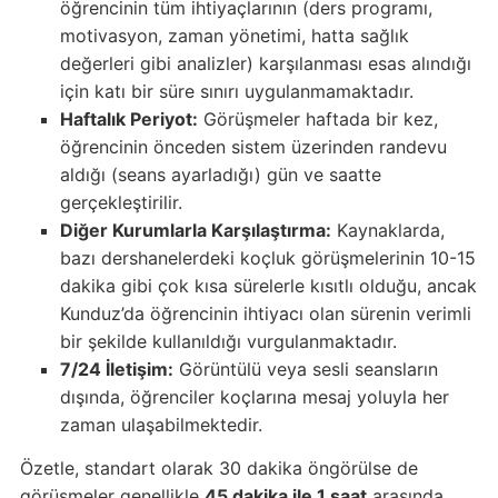
öğrencinin tüm ihtiyaçlarının (ders programı,
motivasyon, zaman yönetimi, hatta sağlık
değerleri gibi analizler) karşılanması esas alındığı
için katı bir süre sınırı uygulanmamaktadır.
Haftalık Periyot:
Görüşmeler haftada bir kez,
öğrencinin önceden sistem üzerinden randevu
aldığı (seans ayarladığı) gün ve saatte
gerçekleştirilir.
Diğer Kurumlarla Karşılaştırma:
Kaynaklarda,
bazı dershanelerdeki koçluk görüşmelerinin 10-15
dakika gibi çok kısa sürelerle kısıtlı olduğu, ancak
Kunduz’da öğrencinin ihtiyacı olan sürenin verimli
bir şekilde kullanıldığı vurgulanmaktadır.
7/24 İletişim:
Görüntülü veya sesli seansların
dışında, öğrenciler koçlarına mesaj yoluyla her
zaman ulaşabilmektedir.
Özetle, standart olarak 30 dakika öngörülse de
görüşmeler genellikle
45 dakika ile 1 saat
arasında,