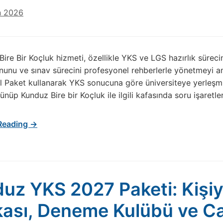
n 2026
ire Bir Koçluk hizmeti, özellikle YKS ve LGS hazırlık süreci
unu ve sınav sürecini profesyonel rehberlerle yönetmeyi am
l Paket kullanarak YKS sonucuna göre üniversiteye yerleşmi
nüp Kunduz Bire bir Koçluk ile ilgili kafasında soru işaretle
Reading →
uz YKS 2027 Paketi: Kişiy
ası, Deneme Kulübü ve Can