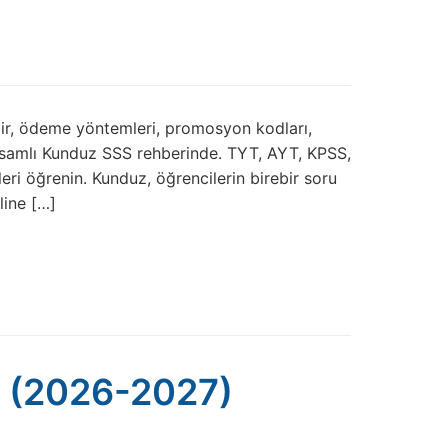
 edilir, ödeme yöntemleri, promosyon kodları,
apsamlı Kunduz SSS rehberinde. TYT, AYT, KPSS,
ri öğrenin. Kunduz, öğrencilerin birebir soru
line […]
u (2026-2027)