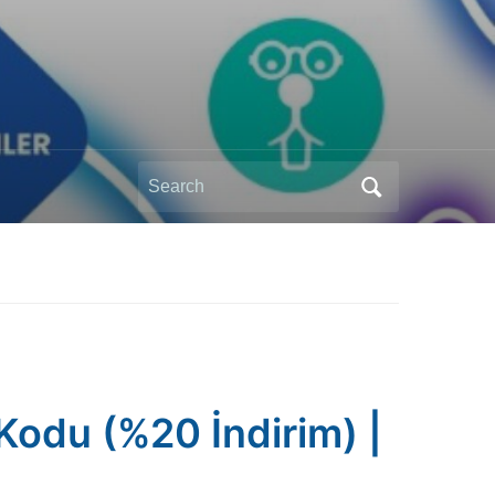
Search
for:
odu (%20 İndirim) |