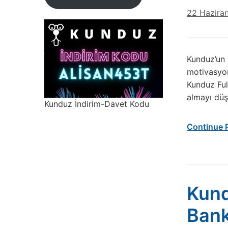
22 Hazira
Kunduz’un B
motivasyon
Kunduz Ful
almayı düşü
Kunduz İndirim-Davet Kodu
Continue 
Kund
Bank