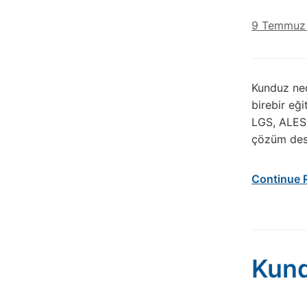
9 Temmuz
Kunduz nedi
birebir eğ
LGS, ALES 
çözüm dest
Continue 
Kund