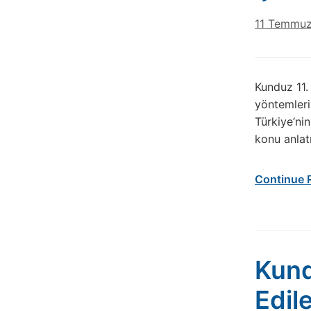
11 Temmu
Kunduz 11. 
yöntemleri
Türkiye’nin
konu anlatı
Continue 
Kund
Edil