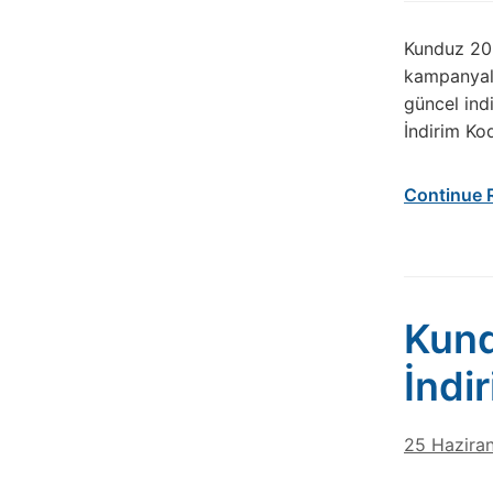
Kunduz 202
kampanyala
güncel ind
İndirim Ko
Continue 
Kund
İndi
25 Hazira