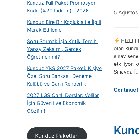
Kunduz Full Paket Promosyon
Kodu (%20 İndirim) | 2026
5 Ağustos
Kunduz Bire Bir Koçlukla ile İlgili
Merak Edilenler
HIZLI PR
Soru Sormak İçin Kritik Tercih:
olan Kundu
Yapay Zeka mı, Gerçek
sınav sene
Öğretmen mi?
etkiliyor.
Kunduz YKS 2027 Paketi: Kişiye
Sınavda [
Özel Soru Bankası, Deneme
Kulübü ve Canlı Rehberlik
Continue 
2027 LGS Canlı Dersler: Veliler
İçin Güvenli ve Ekonomik
Çözüm!
Kundu
Kunduz Paketleri