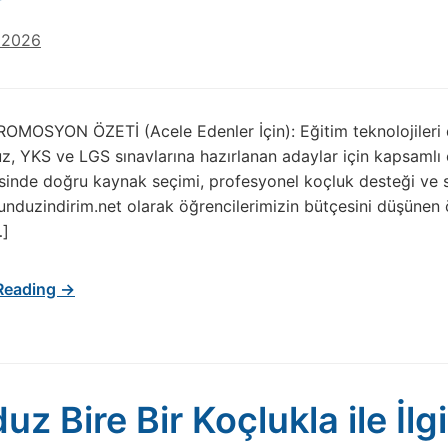
 2026
OMOSYON ÖZETİ (Acele Edenler İçin): Eğitim teknolojileri 
z, YKS ve LGS sınavlarına hazırlanan adaylar için kapsaml
sinde doğru kaynak seçimi, profesyonel koçluk desteği ve 
 kunduzindirim.net olarak öğrencilerimizin bütçesini düşün
…]
Reading →
z Bire Bir Koçlukla ile İlg