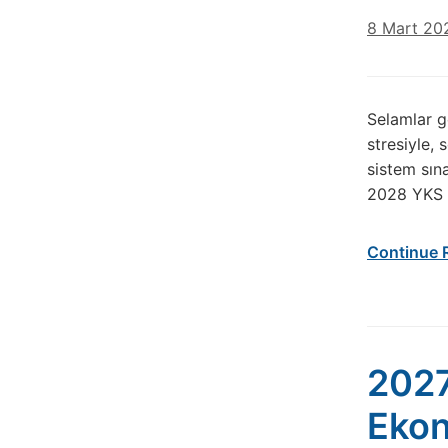
8 Mart 20
Selamlar ge
stresiyle,
sistem sın
2028 YKS s
Continue 
2027
Eko