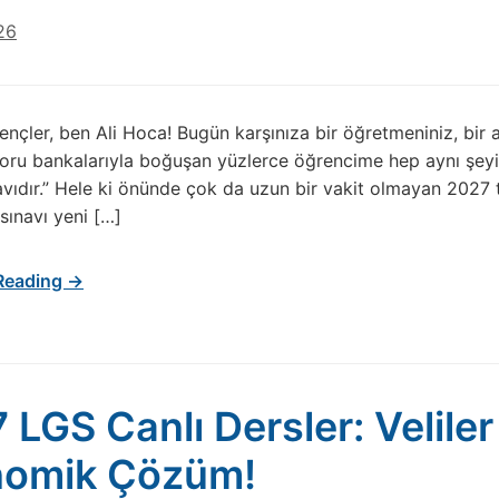
26
nçler, ben Ali Hoca! Bugün karşınıza bir öğretmeniniz, bir a
 soru bankalarıyla boğuşan yüzlerce öğrencime hep aynı şeyi 
avıdır.” Hele ki önünde çok da uzun bir vakit olmayan 2027 
ınavı yeni […]
Reading →
 LGS Canlı Dersler: Veliler
nomik Çözüm!