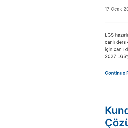
17 Ocak 2
LGS hazırlı
canlı ders
için canlı
2027 LGS’y
Continue 
Kund
Çözü