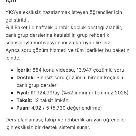
İçin
YKS’ye eksiksiz hazırlanmak isteyen öğrenciler için
geliştirildi.
Full Paket ile haftalık birebir koçluk desteği alabilir,
canlı grup derslerine katılabilir, grup rehberlik
seanslarıyla motivasyonunuzu koruyabilirsiniz.
Ayrıca soru çözüm hizmeti ve tüm içerikler bu paketin
içinde.
İçerik:
884 konu videosu, 13.947 çözümlü soru
Destek:
Sınırsız soru çözüm + birebir koçluk +
canlı grup dersleri
Fiyat:
₺1.924,99/ay (%52 indirim)(Temmuz 2025)
Taksit:
12 taksit imkânı
Puan:
4.92 / 5 (5.730 değerlendirme)
Ders planlaması, takip ve rehberlik arayan öğrenciler
için eksiksiz bir destek sistemi sunar.