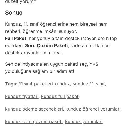
düzeltiyorum.”
Sonuç
Kunduz, 11. sınıf öğrencilerine hem bireysel hem
rehberli öğrenme imkânı sunuyor.
Full Paket
, her yönüyle tam destek isteyenlere hitap
ederken,
Soru Çözüm Paketi
, sade ama etkili bir
destek arayanlar için ideal.
Sen de ihtiyacına en uygun paketi seç, YKS
yolculuğuna sağlam bir adım at!
Tags:
11.sınıf paketleri kunduz
,
Kunduz 11. sınıf
,
kunduz fiyatları
,
kunduz full paket
,
kunduz ödeme seçenekleri
,
kunduz öğrenci yorumları
,
kunduz soru çözüm paketi
,
kunduz yorumları
,