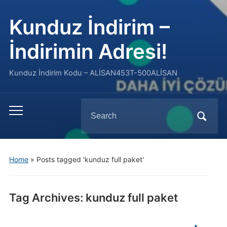
Kunduz İndirim –
İndirimin Adresi!
Kunduz İndirim Kodu – ALİSAN453T-500ALİSAN
Search
Toggle
for:
mobile
menu
Home
»
Posts tagged 'kunduz full paket'
Tag Archives:
kunduz full paket