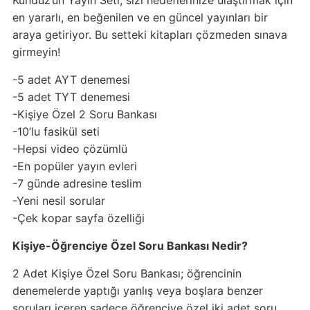
Kunduz’un Yayın Seti, sizi hedeflerinize ulaştırmak için
en yararlı, en beğenilen ve en güncel yayınları bir
araya getiriyor. Bu setteki kitapları çözmeden sınava
girmeyin!
-5 adet AYT denemesi
-5 adet TYT denemesi
-Kişiye Özel 2 Soru Bankası
-10’lu fasikül seti
-Hepsi video çözümlü
-En popüler yayın evleri
-7 günde adresine teslim
-Yeni nesil sorular
-Çek kopar sayfa özelliği
Kişiye-Öğrenciye Özel Soru Bankası Nedir?
2 Adet Kişiye Özel Soru Bankası; öğrencinin
denemelerde yaptığı yanlış veya boşlara benzer
soruları içeren sadece öğrenciye özel iki adet soru