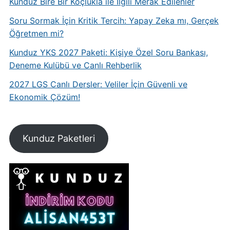
Kunduz Bire Bir Koçlukla ile İlgili Merak Edilenler
Soru Sormak İçin Kritik Tercih: Yapay Zeka mı, Gerçek
Öğretmen mi?
Kunduz YKS 2027 Paketi: Kişiye Özel Soru Bankası,
Deneme Kulübü ve Canlı Rehberlik
2027 LGS Canlı Dersler: Veliler İçin Güvenli ve
Ekonomik Çözüm!
Kunduz Paketleri