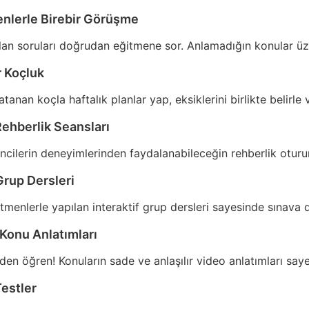
nlerle Birebir Görüşme
ılan soruları doğrudan eğitmene sor. Anlamadığın konular üze
r Koçluk
tanan koçla haftalık planlar yap, eksiklerini birlikte belirle 
ehberlik Seansları
ncilerin deneyimlerinden faydalanabileceğin rehberlik oturu
Grup Dersleri
enlerle yapılan interaktif grup dersleri sayesinde sınava dis
Konu Anlatımları
en öğren! Konuların sade ve anlaşılır video anlatımları say
Testler