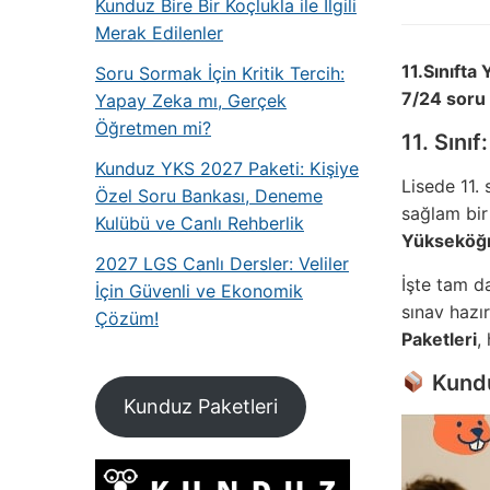
Kunduz Bire Bir Koçlukla ile İlgili
Merak Edilenler
11.Sınıfta
Soru Sormak İçin Kritik Tercih:
7/24 soru 
Yapay Zeka mı, Gerçek
Öğretmen mi?
11. Sını
Kunduz YKS 2027 Paketi: Kişiye
Lisede 11.
Özel Soru Bankası, Deneme
sağlam bir 
Kulübü ve Canlı Rehberlik
Yükseköğr
2027 LGS Canlı Dersler: Veliler
İşte tam da
İçin Güvenli ve Ekonomik
sınav hazır
Çözüm!
Paketleri
,
Kunduz
Kunduz Paketleri