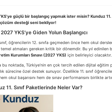
 YKS’ye güçlü bir başlangıç yapmak ister misin? Kunduz 11. s
çözüm desteği seni bekliyor!
f: 2027 YKS’ye Giden Yolun Başlangıcı
 sınıf, öğrencilerin 12. sınıfa geçmeden önce hem okul dersle
temel atmaları gereken kritik bir dönemdir. Bu yıl edinilen bil
etim Kurumları Sınavı (2027 YKS)
için belirleyici olacaktır.
 bu noktada, Türkiye’nin en çok tercih edilen dijital eğitim 
lık sürecine özel destek sunuyor. Özellikle 11. sınıf öğrenci
 hem okul başarısını hem de sınav performansını birlikte artı
 11. Sınıf Paketlerinde Neler Var?