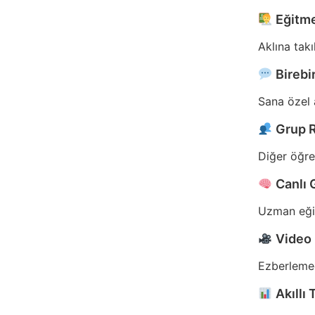
Eğitme
Aklına tak
Birebi
Sana özel a
Grup R
Diğer öğre
Canlı 
Uzman eğitm
Video 
Ezberlemed
Akıllı 