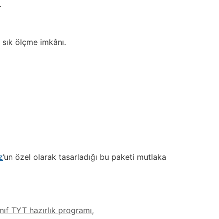
.
 sık ölçme imkânı.
z
’un özel olarak tasarladığı bu paketi mutlaka
sınıf TYT hazırlık programı
,