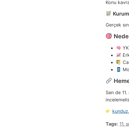
Konu kavray
Kurums
Gerçek sın
Neden 
YKS
Erk
Can
Mob
Heme
Sen de 11.
incelemelis
kunduz.
Tags:
11. 