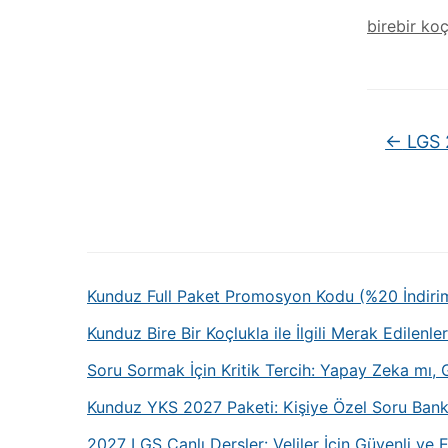
birebir ko
←
LGS 2
Kunduz Full Paket Promosyon Kodu (%20 İndiri
Kunduz Bire Bir Koçlukla ile İlgili Merak Edilenler
Soru Sormak İçin Kritik Tercih: Yapay Zeka mı
Kunduz YKS 2027 Paketi: Kişiye Özel Soru Bank
2027 LGS Canlı Dersler: Veliler İçin Güvenli v