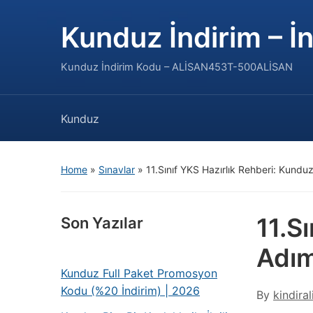
Kunduz İndirim – İn
Kunduz İndirim Kodu – ALİSAN453T-500ALİSAN
Kunduz
Home
»
Sınavlar
»
11.Sınıf YKS Hazırlık Rehberi: Kundu
11.S
Son Yazılar
Adım
Kunduz Full Paket Promosyon
Kodu (%20 İndirim) | 2026
By
kindiral