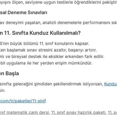
ışını ölçen, seviyene uygun testlerle öğrendiklerini pekiştir
al Deneme Sınavları
av deneyimi yaşatan, analizli denemelerle performansını sık
11. Sınıfta Kunduz Kullanılmalı?
’nin büyük bölümü 11. sınıf konularını kapsar.
en başlamak sınav stresini azaltır, başarıyı artırır.
lı ve bireysel destek ile eksikler erkenden fark edilir.
il uygulama ile her yerden erişim mümkündür.
n Başla
 sınıfta geleceğini şimdiden şekillendirmek istiyorsan,
Kundu
in:
com/tr/paketler/11-sinif
sınıf matematik canlı dersi
,
11. sınıf sınav hazırlık paketi
,
11. 