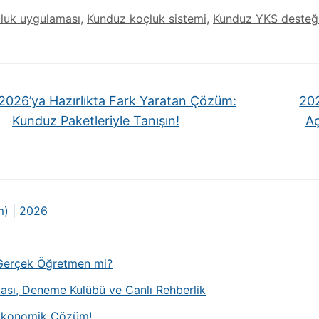
çluk uygulaması
,
Kunduz koçluk sistemi
,
Kunduz YKS desteğ
026’ya Hazırlıkta Fark Yaratan Çözüm:
202
Kunduz Paketleriyle Tanışın!
Aç
m) | 2026
, Gerçek Öğretmen mi?
ası, Deneme Kulübü ve Canlı Rehberlik
e Ekonomik Çözüm!