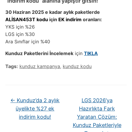
“indirim kodu” alanına yapıştır gitsin!
30 Haziran 2025 e kadar aylık paketlerde
ALİSAN453T kodu
için
EK indirim
oranları:
YKS için %26
LGS için %30
Ara Sınıflar için %40
Kunduz Paketlerini İncelemek
için
TIKLA
Tags:
kunduz kampanya
,
kunduz kodu
←
Kunduz’da 2 aylık
LGS 2026’ya
üyelikte %27 ek
Hazırlıkta Fark
indirim kodu!
Yaratan Çözüm:
Kunduz Paketleriyle